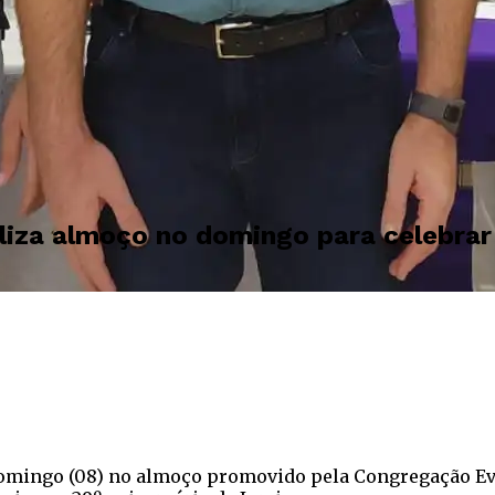
liza almoço no domingo para celebrar 
omingo (08) no almoço promovido pela Congregação Evan