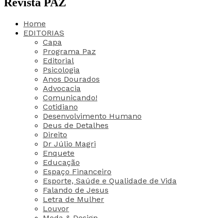
Revista PAZ
Home
EDITORIAS
Capa
Programa Paz
Editorial
Psicologia
Anos Dourados
Advocacia
Comunicando!
Cotidiano
Desenvolvimento Humano
Deus de Detalhes
Direito
Dr Júlio Magri
Enquete
Educação
Espaço Financeiro
Esporte, Saúde e Qualidade de Vida
Falando de Jesus
Letra de Mulher
Louvor
Moda & Design