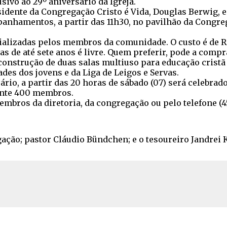
ivo ao 29º aniversário da Igreja.
dente da Congregação Cristo é Vida, Douglas Berwig, e 
nhamentos, a partir das 11h30, no pavilhão da Congreg
alizadas pelos membros da comunidade. O custo é de R$ 
as de até sete anos é livre. Quem preferir, pode a compr
onstrução de duas salas multiuso para educação cristã 
des dos jovens e da Liga de Leigos e Servas.
io, a partir das 20 horas de sábado (07) será celebrado
nte 400 membros.
ros da diretoria, da congregação ou pelo telefone (45
ação; pastor Cláudio Bündchen; e o tesoureiro Jandrei K