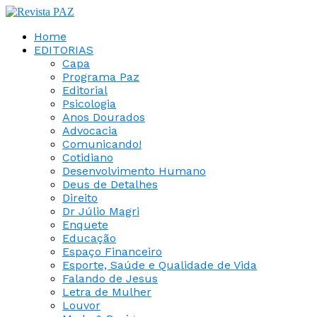
Home
EDITORIAS
Capa
Programa Paz
Editorial
Psicologia
Anos Dourados
Advocacia
Comunicando!
Cotidiano
Desenvolvimento Humano
Deus de Detalhes
Direito
Dr Júlio Magri
Enquete
Educação
Espaço Financeiro
Esporte, Saúde e Qualidade de Vida
Falando de Jesus
Letra de Mulher
Louvor