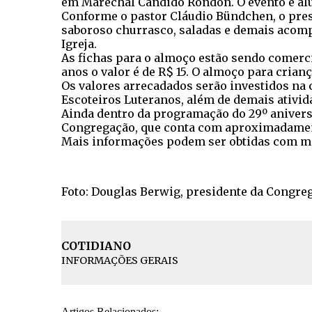
em Marechal Cândido Rondon. O evento é alus
Conforme o pastor Cláudio Bündchen, o presi
saboroso churrasco, saladas e demais acompa
Igreja.
As fichas para o almoço estão sendo comerci
anos o valor é de R$ 15. O almoço para crianç
Os valores arrecadados serão investidos na c
Escoteiros Luteranos, além de demais ativida
Ainda dentro da programação do 29º aniversár
Congregação, que conta com aproximadame
Mais informações podem ser obtidas com memb
Foto: Douglas Berwig, presidente da Congreg
COTIDIANO
INFORMAÇÕES GERAIS
Artigos Relacionados: