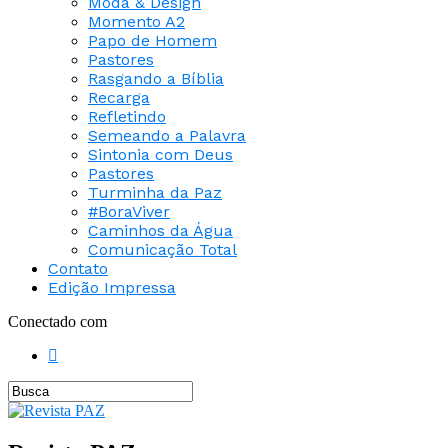
Moda & Design
Momento A2
Papo de Homem
Pastores
Rasgando a Bíblia
Recarga
Refletindo
Semeando a Palavra
Sintonia com Deus
Pastores
Turminha da Paz
#BoraViver
Caminhos da Água
Comunicação Total
Contato
Edição Impressa
Conectado com