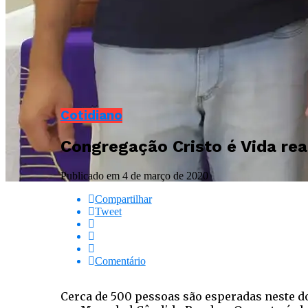
Cotidiano
Congregação Cristo é Vida rea
Publicado em
4 de março de 2020
Compartilhar
Tweet
Comentário
Cerca de 500 pessoas são esperadas neste d