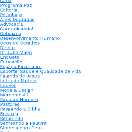
Capa
Programa Paz
Editorial
Psicologia
Anos Dourados
Advocacia
Comunicando!
Cotidiano
Desenvolvimento Humano
Deus de Detalhes
Direito
Dr Júlio Magri
Enquete
Educação
Espaço Financeiro
Esporte, Saúde e Qualidade de Vida
Falando de Jesus
Letra de Mulher
Louvor
Moda & Design
Momento A2
Papo de Homem
Pastores
Rasgando a Bíblia
Recarga
Refletindo
Semeando a Palavra
Sintonia com Deus