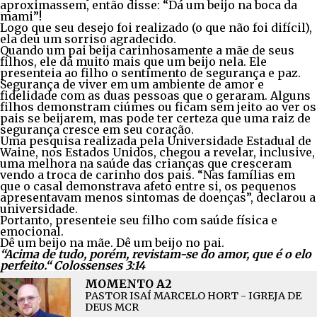
aproximassem, então disse: “Dá um beijo na boca da
mami”!
Logo que seu desejo foi realizado (o que não foi difícil),
ela deu um sorriso agradecido.
Quando um pai beija carinhosamente a mãe de seus
filhos, ele dá muito mais que um beijo nela. Ele
presenteia ao filho o sentimento de segurança e paz.
Segurança de viver em um ambiente de amor e
fidelidade com as duas pessoas que o geraram. Alguns
filhos demonstram ciúmes ou ficam sem jeito ao ver os
pais se beijarem, mas pode ter certeza que uma raiz de
segurança cresce em seu coração.
Uma pesquisa realizada pela Universidade Estadual de
Waine, nos Estados Unidos, chegou a revelar, inclusive,
uma melhora na saúde das crianças que cresceram
vendo a troca de carinho dos pais. “Nas famílias em
que o casal demonstrava afeto entre si, os pequenos
apresentavam menos sintomas de doenças”, declarou a
universidade.
Portanto, presenteie seu filho com saúde física e
emocional.
Dê um beijo na mãe. Dê um beijo no pai.
“Acima de tudo, porém, revistam-se do amor, que é o elo
perfeito.“ Colossenses 3:14
MOMENTO A2
PASTOR ISAÍ MARCELO HORT - IGREJA DE
DEUS MCR