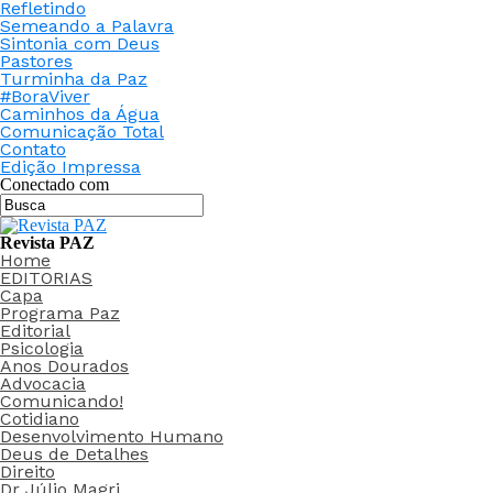
Refletindo
Semeando a Palavra
Sintonia com Deus
Pastores
Turminha da Paz
#BoraViver
Caminhos da Água
Comunicação Total
Contato
Edição Impressa
Conectado com
Revista PAZ
Home
EDITORIAS
Capa
Programa Paz
Editorial
Psicologia
Anos Dourados
Advocacia
Comunicando!
Cotidiano
Desenvolvimento Humano
Deus de Detalhes
Direito
Dr Júlio Magri