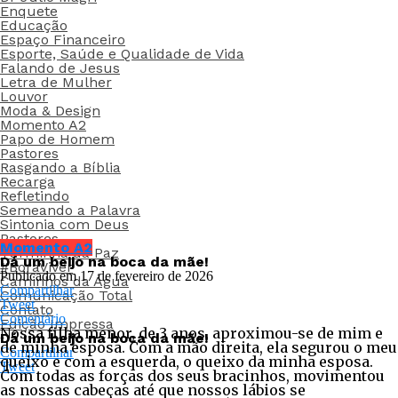
Enquete
Educação
Espaço Financeiro
Esporte, Saúde e Qualidade de Vida
Falando de Jesus
Letra de Mulher
Louvor
Moda & Design
Momento A2
Papo de Homem
Pastores
Rasgando a Bíblia
Recarga
Refletindo
Semeando a Palavra
Sintonia com Deus
Pastores
Momento A2
Turminha da Paz
Dá um beijo na boca da mãe!
#BoraViver
Publicado em
17 de fevereiro de 2026
Caminhos da Água
Compartilhar
Comunicação Total
Tweet
Contato
Comentário
Edição Impressa
Nossa filha menor, de 3 anos, aproximou-se de mim e
Dá um beijo na boca da mãe!
de minha esposa. Com a mão direita, ela segurou o meu
Compartilhar
queixo e com a esquerda, o queixo da minha esposa.
Tweet
Com todas as forças dos seus bracinhos, movimentou
as nossas cabeças até que nossos lábios se