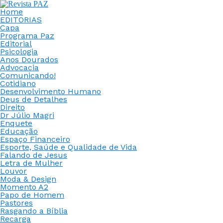
Home
EDITORIAS
Capa
Programa Paz
Editorial
Psicologia
Anos Dourados
Advocacia
Comunicando!
Cotidiano
Desenvolvimento Humano
Deus de Detalhes
Direito
Dr Júlio Magri
Enquete
Educação
Espaço Financeiro
Esporte, Saúde e Qualidade de Vida
Falando de Jesus
Letra de Mulher
Louvor
Moda & Design
Momento A2
Papo de Homem
Pastores
Rasgando a Bíblia
Recarga