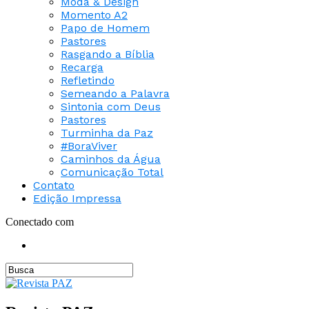
Moda & Design
Momento A2
Papo de Homem
Pastores
Rasgando a Bíblia
Recarga
Refletindo
Semeando a Palavra
Sintonia com Deus
Pastores
Turminha da Paz
#BoraViver
Caminhos da Água
Comunicação Total
Contato
Edição Impressa
Conectado com