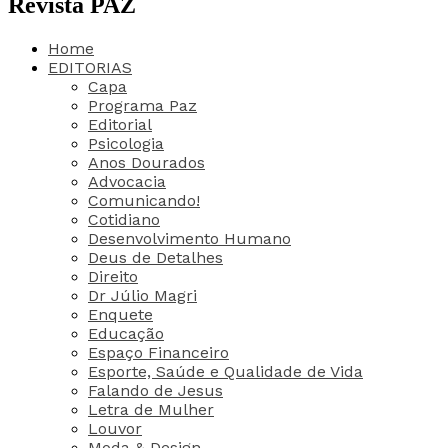
Revista PAZ
Home
EDITORIAS
Capa
Programa Paz
Editorial
Psicologia
Anos Dourados
Advocacia
Comunicando!
Cotidiano
Desenvolvimento Humano
Deus de Detalhes
Direito
Dr Júlio Magri
Enquete
Educação
Espaço Financeiro
Esporte, Saúde e Qualidade de Vida
Falando de Jesus
Letra de Mulher
Louvor
Moda & Design