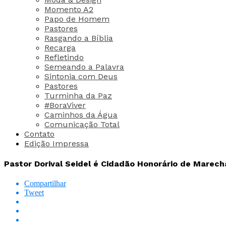
Momento A2
Papo de Homem
Pastores
Rasgando a Bíblia
Recarga
Refletindo
Semeando a Palavra
Sintonia com Deus
Pastores
Turminha da Paz
#BoraViver
Caminhos da Água
Comunicação Total
Contato
Edição Impressa
Pastor Dorival Seidel é Cidadão Honorário de Marec
Compartilhar
Tweet