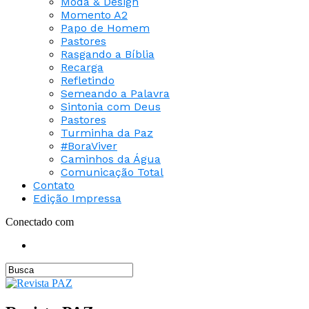
Moda & Design
Momento A2
Papo de Homem
Pastores
Rasgando a Bíblia
Recarga
Refletindo
Semeando a Palavra
Sintonia com Deus
Pastores
Turminha da Paz
#BoraViver
Caminhos da Água
Comunicação Total
Contato
Edição Impressa
Conectado com