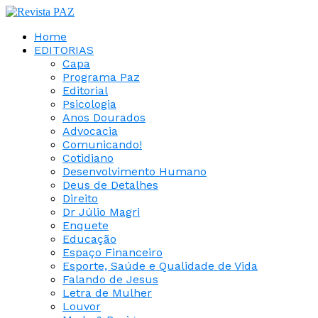
Home
EDITORIAS
Capa
Programa Paz
Editorial
Psicologia
Anos Dourados
Advocacia
Comunicando!
Cotidiano
Desenvolvimento Humano
Deus de Detalhes
Direito
Dr Júlio Magri
Enquete
Educação
Espaço Financeiro
Esporte, Saúde e Qualidade de Vida
Falando de Jesus
Letra de Mulher
Louvor