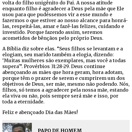
volta do filho unigênito do Pai. A nossa atitude
enquanto filho é agradecer a Deus pela mãe que Ele
usou para que pudéssemos vir a esse mundo e
fazermos o que estiver ao nosso alcance para honrá-
las, respeitá-las, amar e fazê-las felizes, cuidando e
investido. Porque fazendo assim, seremos
acometidos de bênçãos pelo próprio Deus.
A Bíblia diz sobre elas. “Seus filhos se levantam e a
elogiam, seu marido também a elogia, dizendo:
‘Muitas mulheres são exemplares, mas você a todas
supera'”. Provérbios 31:28-29. Deus continue
abençoando as mães que hora geram, hora adotam,
porque têm o prazer de serem e cumprirem um dos
objetivos de Deus, ser mãe, mesmo não podendo. Nós,
filhos, só temos a agradecer pela nossa mãe, estando
ela viva ou não, pois sempre será mãe e isso, por
toda a eternidade.
Feliz e abençoado Dia das Mães!
PAPO DE HOMEM