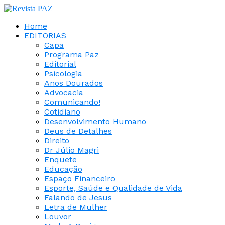
Home
EDITORIAS
Capa
Programa Paz
Editorial
Psicologia
Anos Dourados
Advocacia
Comunicando!
Cotidiano
Desenvolvimento Humano
Deus de Detalhes
Direito
Dr Júlio Magri
Enquete
Educação
Espaço Financeiro
Esporte, Saúde e Qualidade de Vida
Falando de Jesus
Letra de Mulher
Louvor