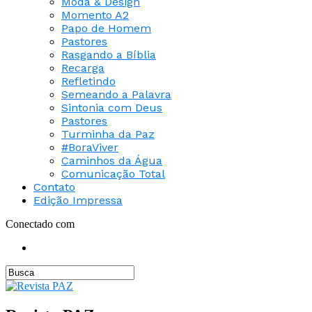
Moda & Design
Momento A2
Papo de Homem
Pastores
Rasgando a Bíblia
Recarga
Refletindo
Semeando a Palavra
Sintonia com Deus
Pastores
Turminha da Paz
#BoraViver
Caminhos da Água
Comunicação Total
Contato
Edição Impressa
Conectado com