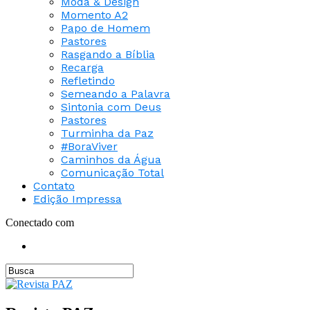
Moda & Design
Momento A2
Papo de Homem
Pastores
Rasgando a Bíblia
Recarga
Refletindo
Semeando a Palavra
Sintonia com Deus
Pastores
Turminha da Paz
#BoraViver
Caminhos da Água
Comunicação Total
Contato
Edição Impressa
Conectado com