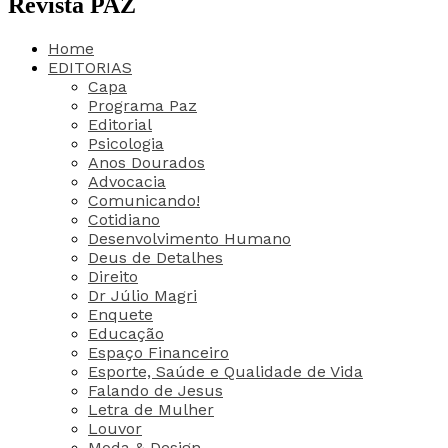
Revista PAZ
Home
EDITORIAS
Capa
Programa Paz
Editorial
Psicologia
Anos Dourados
Advocacia
Comunicando!
Cotidiano
Desenvolvimento Humano
Deus de Detalhes
Direito
Dr Júlio Magri
Enquete
Educação
Espaço Financeiro
Esporte, Saúde e Qualidade de Vida
Falando de Jesus
Letra de Mulher
Louvor
Moda & Design