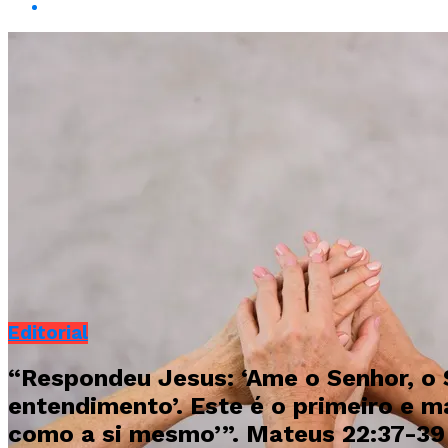
Editorial
“Respondeu Jesus: ‘Ame o Senhor, o 
entendimento’. Este é o primeiro e 
como a si mesmo’”. Mateus 22:37-39