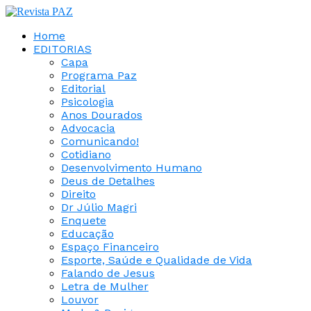
Home
EDITORIAS
Capa
Programa Paz
Editorial
Psicologia
Anos Dourados
Advocacia
Comunicando!
Cotidiano
Desenvolvimento Humano
Deus de Detalhes
Direito
Dr Júlio Magri
Enquete
Educação
Espaço Financeiro
Esporte, Saúde e Qualidade de Vida
Falando de Jesus
Letra de Mulher
Louvor