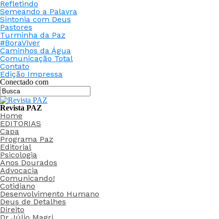
Refletindo
Semeando a Palavra
Sintonia com Deus
Pastores
Turminha da Paz
#BoraViver
Caminhos da Água
Comunicação Total
Contato
Edição Impressa
Conectado com
Revista PAZ
Home
EDITORIAS
Capa
Programa Paz
Editorial
Psicologia
Anos Dourados
Advocacia
Comunicando!
Cotidiano
Desenvolvimento Humano
Deus de Detalhes
Direito
Dr Júlio Magri