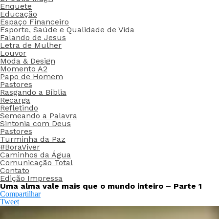
Enquete
Educação
Espaço Financeiro
Esporte, Saúde e Qualidade de Vida
Falando de Jesus
Letra de Mulher
Louvor
Moda & Design
Momento A2
Papo de Homem
Pastores
Rasgando a Bíblia
Recarga
Refletindo
Semeando a Palavra
Sintonia com Deus
Pastores
Turminha da Paz
#BoraViver
Caminhos da Água
Comunicação Total
Contato
Edição Impressa
Uma alma vale mais que o mundo inteiro – Parte 1
Compartilhar
Tweet