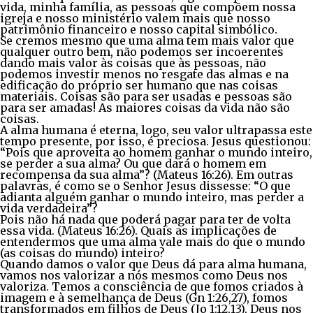
vida, minha família, as pessoas que compõem nossa
igreja e nosso ministério valem mais que nosso
patrimônio financeiro e nosso capital simbólico.
Se cremos mesmo que uma alma tem mais valor que
qualquer outro bem, não podemos ser incoerentes
dando mais valor às coisas que às pessoas, não
podemos investir menos no resgate das almas e na
edificação do próprio ser humano que nas coisas
materiais. Coisas são para ser usadas e pessoas são
para ser amadas! As maiores coisas da vida não são
coisas.
A alma humana é eterna, logo, seu valor ultrapassa este
tempo presente, por isso, é preciosa. Jesus questionou:
“Pois que aproveita ao homem ganhar o mundo inteiro,
se perder a sua alma? Ou que dará o homem em
recompensa da sua alma”? (Mateus 16:26). Em outras
palavras, é como se o Senhor Jesus dissesse: “O que
adianta alguém ganhar o mundo inteiro, mas perder a
vida verdadeira”?
Pois não há nada que poderá pagar para ter de volta
essa vida. (Mateus 16:26). Quais as implicações de
entendermos que uma alma vale mais do que o mundo
(as coisas do mundo) inteiro?
Quando damos o valor que Deus dá para alma humana,
vamos nos valorizar a nós mesmos como Deus nos
valoriza. Temos a consciência de que fomos criados à
imagem e à semelhança de Deus (Gn 1:26,27), fomos
transformados em filhos de Deus (Jo 1:12,13), Deus nos