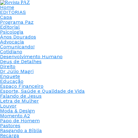
Home
EDITORIAS
Capa
Programa Paz
Editorial
Psicologia
Anos Dourados
Advocacia
Comunicando!
Cotidiano
Desenvolvimento Humano
Deus de Detalhes
Direito
Dr Júlio Magri
Enquete
Educação
Espaço Financeiro
Esporte, Saúde e Qualidade de Vida
Falando de Jesus
Letra de Mulher
Louvor
Moda & Design
Momento A2
Papo de Homem
Pastores
Rasgando a Bíblia
Recarga