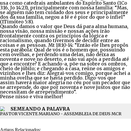
usa como catedrais ambulantes do Espírito Santo (1Co
3:16, Jo 14:23), principalmente com nossa família: “Mas,
se alguém não tem cuidado dos seus e principalmente
dos da sua família, negou a fé e é pior do que o infiel”
(1Timóteo 5:8).
Quando damos o valor que Deus dá para alma humana,
nossa visão, nossa missão e nossas ações irão
frontalmente contra os princípios da lógica e
racionalismo, quando tivermos de decidir entre as
coisas e as pessoas. Mt 18:10-14: “Então ele lhes propôs
esta parábola: Qual de vós é o homem que, possuindo
cem ovelhas, e perdendo uma delas, não deixa as
noventa e nove no deserto, e não vai após a perdida até
que a encontre? E achando-a, põe-na sobre os ombros,
cheio de júbilo; e chegando a casa, reúne os amigos e
vizinhos e lhes diz: Alegrai-vos comigo, porque achei a
minha ovelha que se havia perdido. Digo-vos que
assim haverá maior alegria no céu por um pecador que
se arrepende, do que por noventa e nove justos que não
necessitam de arrependimento”.
Pense nisso e viva melhor!
SEMEANDO A PALAVRA
PASTOR VICENTE MARIANO - ASSEMBLEIA DE DEUS MCR
Artigos Relacionados: