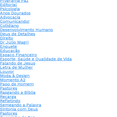
Programa Paz
Editorial
Psicologia
Anos Dourados
Advocacia
Comunicando!
Cotidiano
Desenvolvimento Humano
Deus de Detalhes
Direito
Dr Júlio Magri
Enquete
Educação
Espaço Financeiro
Esporte, Saúde e Qualidade de Vida
Falando de Jesus
Letra de Mulher
Louvor
Moda & Design
Momento A2
Papo de Homem
Pastores
Rasgando a Bíblia
Recarga
Refletindo
Semeando a Palavra
Sintonia com Deus
Pastores