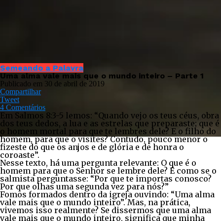
Semeando a Palavra
Uma alma vale mais que o mundo inteiro – Parte 1
Publicado em
30 de abril de 2019
Compartilhar
Tweet
4 Comentários
Em Salmos 8:3-5 lemos: “Quando vejo os teus céus, obra
dos teus dedos, a lua e as estrelas que preparaste; que é
o homem mortal para que te lembres dele? E o filho do
homem, para que o visites? Contudo, pouco menor o
fizeste do que os anjos e de glória e de honra o
coroaste”.
Nesse texto, há uma pergunta relevante: O que é o
homem para que o Senhor se lembre dele? É como se o
salmista perguntasse: “Por que te importas conosco?
Por que olhas uma segunda vez para nós?”
Fomos formados dentro da igreja ouvindo: “Uma alma
vale mais que o mundo inteiro”. Mas, na prática,
vivemos isso realmente? Se dissermos que uma alma
vale mais que o mundo inteiro, significa que minha