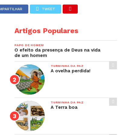
MPARTILHAR
TWEET
Artigos Populares
PAPO DE HOMEM
O efeito da presença de Deus na vida
de um homem
TURMINHA DA PAZ
A ovelha perdida!
TURMINHA DA PAZ
A Terra boa