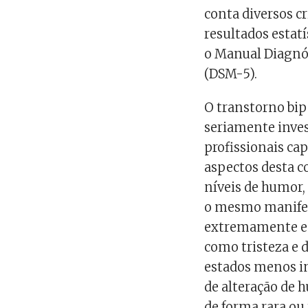
conta diversos cr
resultados estat
o Manual Diagnós
(DSM-5).
O transtorno bi
seriamente inves
profissionais cap
aspectos desta c
níveis de humor,
o mesmo manifes
extremamente en
como tristeza e
estados menos i
de alteração de 
de forma rara ou