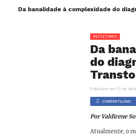
Da banalidade à complexidade do diagn
HOME
REFLETINDO
Da bana
do diag
Transto
Publicado em
13 de abri
COMPARTILHAR
Por Valdirene Sut
Atualmente, o mo