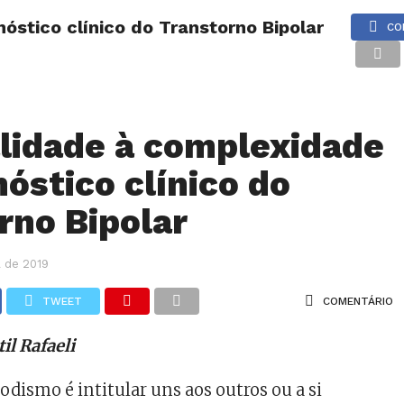
óstico clínico do Transtorno Bipolar
EDITORIAS
Refletindo
CONTATO
EDIÇÃO IMPRESSA
CO
Semeando a Palavra
Sintonia com Deus
Pastores
lidade à complexidade
Turminha da Paz
nóstico clínico do
#BoraViver
rno Bipolar
Caminhos da Água
Comunicação Total
l de 2019
TWEET
COMENTÁRIO
il Rafaeli
dismo é intitular uns aos outros ou a si