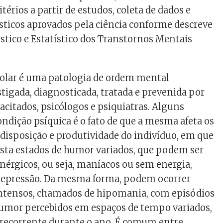
itérios a partir de estudos, coleta de dados e
ísticos aprovados pela ciência conforme descreve
tico e Estatístico dos Transtornos Mentais
polar é uma patologia de ordem mental
tigada, diagnosticada, tratada e prevenida por
acitados, psicólogos e psiquiatras. Alguns
ondição psíquica é o fato de que a mesma afeta os
 disposição e produtividade do indivíduo, em que
ta estados de humor variados, que podem ser
érgicos, ou seja, maníacos ou sem energia,
 depressão. Da mesma forma, podem ocorrer
ntensos, chamados de hipomania, com episódios
humor percebidos em espaços de tempo variados,
 recorrente durante o ano. É comum entre