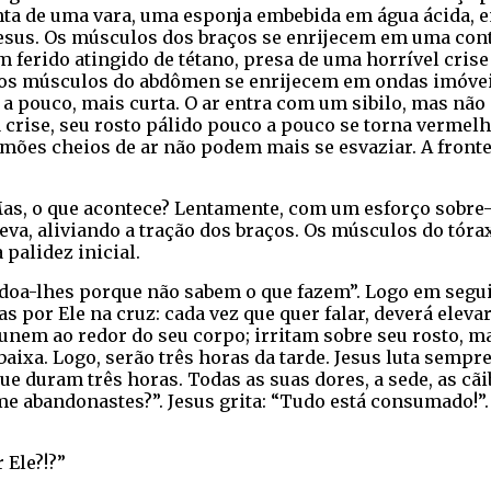
ta de uma vara, uma esponja embebida em água ácida, em
sus. Os músculos dos braços se enrijecem em uma contr
m ferido atingido de tétano, presa de uma horrível cris
os músculos do abdômen se enrijecem em ondas imóveis,
o a pouco, mais curta. O ar entra com um sibilo, mas nã
rise, seu rosto pálido pouco a pouco se torna vermelh
ulmões cheios de ar não podem mais se esvaziar. A front
 Mas, o que acontece? Lentamente, com um esforço sobr
eva, aliviando a tração dos braços. Os músculos do tóra
palidez inicial.
erdoa-lhes porque não sabem o que fazem”. Logo em segui
 por Ele na cruz: cada vez que quer falar, deverá eleva
nem ao redor do seu corpo; irritam sobre seu rosto, ma
aixa. Logo, serão três horas da tarde. Jesus luta sempre
e duram três horas. Todas as suas dores, a sede, as cãib
abandonastes?”. Jesus grita: “Tudo está consumado!”. 
 Ele?!?”