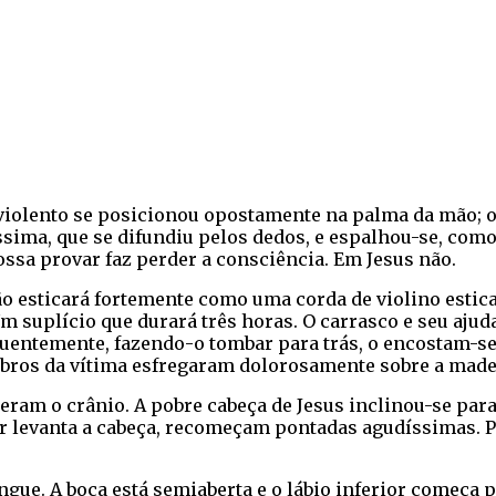
iolento se posicionou opostamente na palma da mão; o 
ssima, que se difundiu pelos dedos, e espalhou-se, como
sa provar faz perder a consciência. Em Jesus não.
ão esticará fortemente como uma corda de violino estica
m suplício que durará três horas. O carrasco e seu aju
entemente, fazendo-o tombar para trás, o encostam-se 
ombros da vítima esfregaram dolorosamente sobre a made
eram o crânio. A pobre cabeça de Jesus inclinou-se para
ir levanta a cabeça, recomeçam pontadas agudíssimas. P
gue. A boca está semiaberta e o lábio inferior começa 