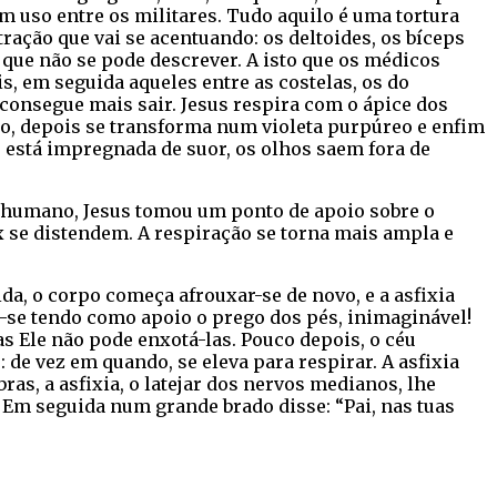
 uso entre os militares. Tudo aquilo é uma tortura
ação que vai se acentuando: os deltoides, os bíceps
e que não se pode descrever. A isto que os médicos
 em seguida aqueles entre as costelas, os do
o consegue mais sair. Jesus respira com o ápice dos
o, depois se transforma num violeta purpúreo e enfim
e está impregnada de suor, os olhos saem fora de
e-humano, Jesus tomou um ponto de apoio sobre o
x se distendem. A respiração se torna mais ampla e
da, o corpo começa afrouxar-se de novo, e a asfixia
r-se tendo como apoio o prego dos pés, inimaginável!
s Ele não pode enxotá-las. Pouco depois, o céu
: de vez em quando, se eleva para respirar. A asfixia
ras, a asfixia, o latejar dos nervos medianos, lhe
Em seguida num grande brado disse: “Pai, nas tuas