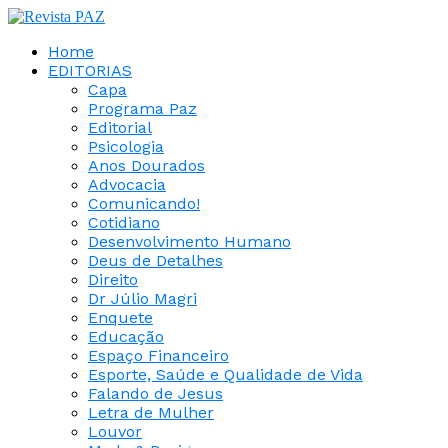
Home
EDITORIAS
Capa
Programa Paz
Editorial
Psicologia
Anos Dourados
Advocacia
Comunicando!
Cotidiano
Desenvolvimento Humano
Deus de Detalhes
Direito
Dr Júlio Magri
Enquete
Educação
Espaço Financeiro
Esporte, Saúde e Qualidade de Vida
Falando de Jesus
Letra de Mulher
Louvor