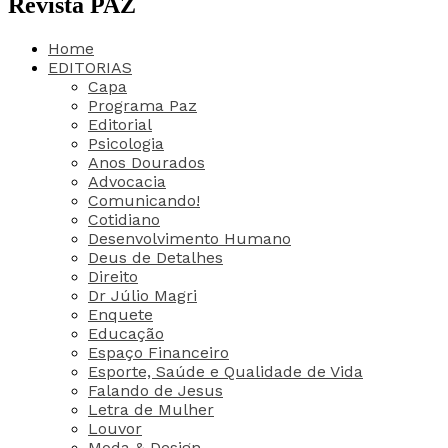
Revista PAZ
Home
EDITORIAS
Capa
Programa Paz
Editorial
Psicologia
Anos Dourados
Advocacia
Comunicando!
Cotidiano
Desenvolvimento Humano
Deus de Detalhes
Direito
Dr Júlio Magri
Enquete
Educação
Espaço Financeiro
Esporte, Saúde e Qualidade de Vida
Falando de Jesus
Letra de Mulher
Louvor
Moda & Design