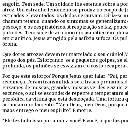
engolir. Tem sede. Um soldado lhe estende sobre a pon
atroz. Um estranho fenômeno se produz no corpo de Je
esticados e levantados, os dedos se curvam. Diria-se u
chamam tetania, quando os sintomas se generalizam: 
pescoço, e os respiratórios. A respiração se faz, pouc
pulmões. Tem sede de ar: como um asmático em plena c
em cianítico. Jesus atingido pela asfixia sufoca. Os p
órbita.
Que dores atrozes devem ter martelado o seu crânio!
prego dos pés. Esforçando-se a pequenos golpes, se el
profunda, os pulmões se esvaziam e o rosto recupera a 
Por que este esforço? Porque Jesus quer falar: “Pai, p
recomeça. Foram transmitidas sete frases pronunciadas
Enxames de moscas, grandes moscas verdes e azuis, zu
escurece, o sol se esconde: de repente a temperatura ab
periódica da vítima que está destroçada. Uma tortura qu
arrancam um lamento: “Meu Deus, meu Deus, porque me 
mãos entrego o meu espírito”. E morre.
“Ele fez tudo isso por amor a você! E você, o que faz por