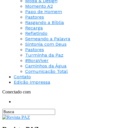
Moda & Design
Momento A2
Papo de Homem
Pastores
Rasgando a Bíblia
Recarga
Refletindo
Semeando a Palavra
Sintonia com Deus
Pastores
Turminha da Paz
#BoraViver
Caminhos da Água
Comunicação Total
Contato
Edição Impressa
Conectado com