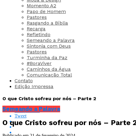
Momento A2
Papo de Homem
Pastores
Rasgando a Bíblia
Recarga
Refletindo
Semeando a Palavra
Sintonia com Deus
Pastores
Turminha da Paz
#BoraViver
Caminhos da Água
Comunicação Total
Contato
Edição Impressa
O que Cristo sofreu por nós – Parte 2
Semeando a Palavra
Compartilhar
Tweet
O que Cristo sofreu por nós – Parte 
Publicado em
21 de fevereiro de 2024