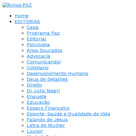
Home
EDITORIAS
Capa
Programa Paz
Editorial
Psicologia
Anos Dourados
Advocacia
Comunicando!
Cotidiano
Desenvolvimento Humano
Deus de Detalhes
Direito
Dr Júlio Magri
Enquete
Educação
Espaço Financeiro
Esporte, Saúde e Qualidade de Vida
Falando de Jesus
Letra de Mulher
Louvor