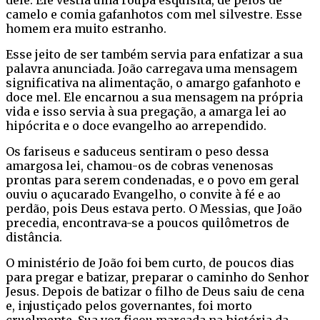
camelo e comia gafanhotos com mel silvestre. Esse
homem era muito estranho.
Esse jeito de ser também servia para enfatizar a sua
palavra anunciada. João carregava uma mensagem
significativa na alimentação, o amargo gafanhoto e
doce mel. Ele encarnou a sua mensagem na própria
vida e isso servia à sua pregação, a amarga lei ao
hipócrita e o doce evangelho ao arrependido.
Os fariseus e saduceus sentiram o peso dessa
amargosa lei, chamou-os de cobras venenosas
prontas para serem condenadas, e o povo em geral
ouviu o açucarado Evangelho, o convite à fé e ao
perdão, pois Deus estava perto. O Messias, que João
precedia, encontrava-se a poucos quilômetros de
distância.
O ministério de João foi bem curto, de poucos dias
para pregar e batizar, preparar o caminho do Senhor
Jesus. Depois de batizar o filho de Deus saiu de cena
e, injustiçado pelos governantes, foi morto
cruelmente. Sua voz ficou marcada na história da