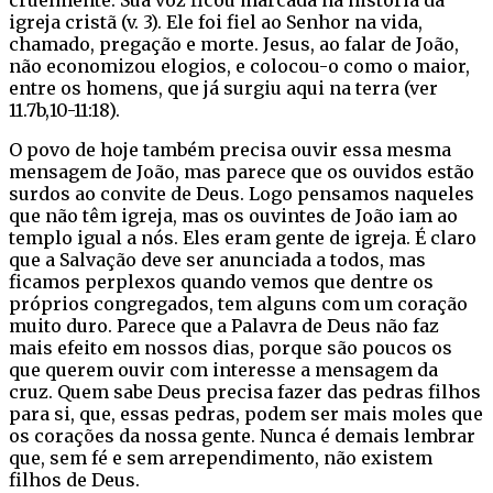
igreja cristã (v. 3). Ele foi fiel ao Senhor na vida,
chamado, pregação e morte. Jesus, ao falar de João,
não economizou elogios, e colocou-o como o maior,
entre os homens, que já surgiu aqui na terra (ver
11.7b,10-11:18).
O povo de hoje também precisa ouvir essa mesma
mensagem de João, mas parece que os ouvidos estão
surdos ao convite de Deus. Logo pensamos naqueles
que não têm igreja, mas os ouvintes de João iam ao
templo igual a nós. Eles eram gente de igreja. É claro
que a Salvação deve ser anunciada a todos, mas
ficamos perplexos quando vemos que dentre os
próprios congregados, tem alguns com um coração
muito duro. Parece que a Palavra de Deus não faz
mais efeito em nossos dias, porque são poucos os
que querem ouvir com interesse a mensagem da
cruz. Quem sabe Deus precisa fazer das pedras filhos
para si, que, essas pedras, podem ser mais moles que
os corações da nossa gente. Nunca é demais lembrar
que, sem fé e sem arrependimento, não existem
filhos de Deus.