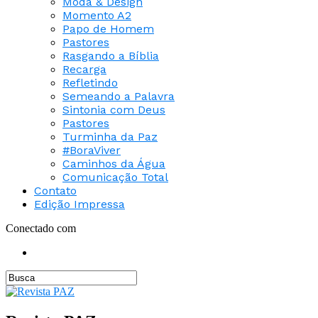
Moda & Design
Momento A2
Papo de Homem
Pastores
Rasgando a Bíblia
Recarga
Refletindo
Semeando a Palavra
Sintonia com Deus
Pastores
Turminha da Paz
#BoraViver
Caminhos da Água
Comunicação Total
Contato
Edição Impressa
Conectado com