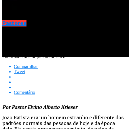
Pastores
Volte a Deus, que Ele está perto –
Mateus 3:1-12
Publicado em
2 de janeiro de 2020
Compartilhar
Tweet
Comentário
Por Pastor Elvino Alberto Krieser
João Batista era um homem estranho e diferente dos
padrões normais das pessoas de hoje e da época
dele. Ele vestia uma roupa esquisita, de pelos de