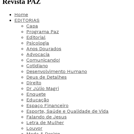
Revista PAZ
Home
EDITORIAS
Capa
Programa Paz
Editorial
Psicologia
Anos Dourados
Advocacia
Comunicando!
Cotidiano
Desenvolvimento Humano
Deus de Detalhes
Direito
Dr Júlio Magri
Enquete
Educação
Espaço Financeiro
Esporte, Saúde e Qualidade de Vida
Falando de Jesus
Letra de Mulher
Louvor
Moda & Design