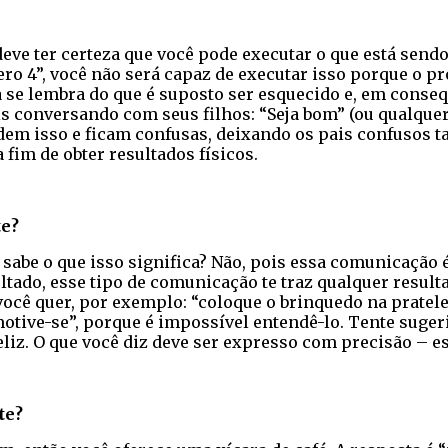
eve ter certeza que você pode executar o que está send
mero 4”, você não será capaz de executar isso porque o 
 se lembra do que é suposto ser esquecido e, em conseq
s conversando com seus filhos: “Seja bom” (ou qualquer o
dem isso e ficam confusas, deixando os pais confusos 
a fim de obter resultados físicos.
te?
 sabe o que isso significa? Não, pois essa comunicação é
ltado, esse tipo de comunicação te traz qualquer resul
 você quer, por exemplo: “coloque o brinquedo na pratel
motive-se”, porque é impossível entendê-lo. Tente sugerir
liz. O que você diz deve ser expresso com precisão – es
te?