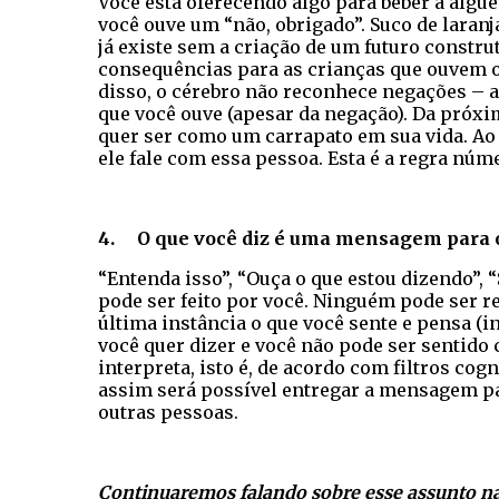
Você está oferecendo algo para beber a algué
você ouve um “não, obrigado”. Suco de laranja
já existe sem a criação de um futuro constru
consequências para as crianças que ouvem o 
disso, o cérebro não reconhece negações – a
que você ouve (apesar da negação). Da próxim
quer ser como um carrapato em sua vida. Ao 
ele fale com essa pessoa. Esta é a regra núm
4. O que você diz é uma mensagem para o
“Entenda isso”, “Ouça o que estou dizendo”,
pode ser feito por você. Ninguém pode ser 
última instância o que você sente e pensa (
você quer dizer e você não pode ser sentido
interpreta, isto é, de acordo com filtros c
assim será possível entregar a mensagem par
outras pessoas.
Continuaremos falando sobre esse assunto na