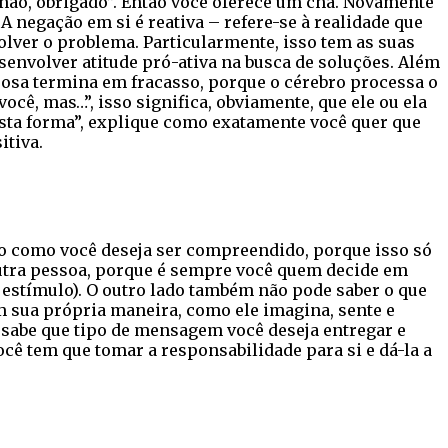
 “não, obrigado”. Então você oferece um chá. Novamente
A negação em si é reativa – refere-se à realidade que
solver o problema. Particularmente, isso tem as suas
senvolver atitude pró-ativa na busca de soluções. Além
rosa termina em fracasso, porque o cérebro processa o
cê, mas…”, isso significa, obviamente, que ele ou ela
esta forma”, explique como exatamente você quer que
itiva.
-lo como você deseja ser compreendido, porque isso só
utra pessoa, porque é sempre você quem decide em
 estímulo). O outro lado também não pode saber o que
m sua própria maneira, como ele imagina, sente e
ê sabe que tipo de mensagem você deseja entregar e
cê tem que tomar a responsabilidade para si e dá-la a