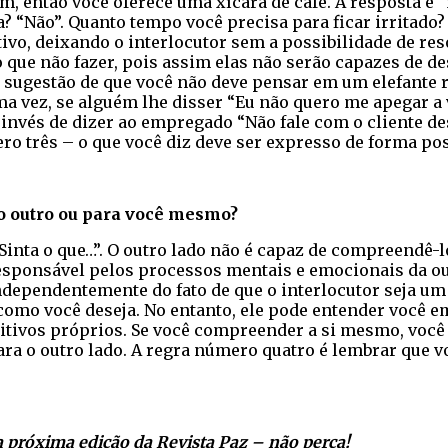
m, então você oferece uma xícara de café. A resposta é
? “Não”. Quanto tempo você precisa para ficar irritado? 
tivo, deixando o interlocutor sem a possibilidade de re
que não fazer, pois assim elas não serão capazes de de
 sugestão de que você não deve pensar em um elefante 
a vez, se alguém lhe disser “Eu não quero me apegar a vo
invés de dizer ao empregado “Não fale com o cliente d
ero três – o que você diz deve ser expresso de forma pos
 outro ou para você mesmo?
 “Sinta o que…”. O outro lado não é capaz de compreendê
responsável pelos processos mentais e emocionais da o
independentemente do fato de que o interlocutor seja um
 como você deseja. No entanto, ele pode entender você e
ognitivos próprios. Se você compreender a si mesmo, voc
a o outro lado. A regra número quatro é lembrar que vo
 próxima edição da Revista Paz – não perca!