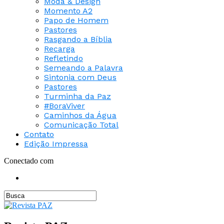
Moda & Design
Momento A2
Papo de Homem
Pastores
Rasgando a Bíblia
Recarga
Refletindo
Semeando a Palavra
Sintonia com Deus
Pastores
Turminha da Paz
#BoraViver
Caminhos da Água
Comunicação Total
Contato
Edição Impressa
Conectado com