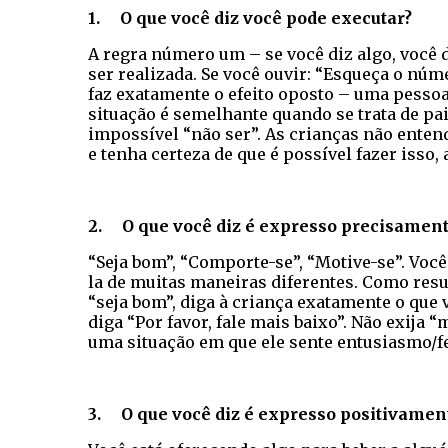
1. O que você diz você pode executar?
A regra número um – se você diz algo, você d
ser realizada. Se você ouvir: “Esqueça o nú
faz exatamente o efeito oposto – uma pessoa
situação é semelhante quando se trata de pai
impossível “não ser”. As crianças não enten
e tenha certeza de que é possível fazer isso, 
2. O que você diz é expresso precisamen
“Seja bom”, “Comporte-se”, “Motive-se”. Você
la de muitas maneiras diferentes. Como resu
“seja bom”, diga à criança exatamente o que
diga “Por favor, fale mais baixo”. Não exija “
uma situação em que ele sente entusiasmo/fe
3. O que você diz é expresso positivamen