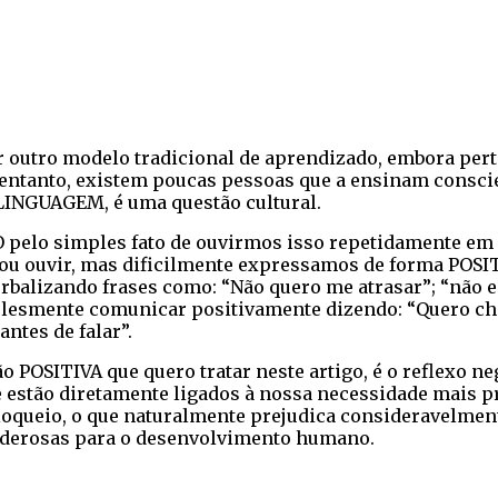
er outro modelo tradicional de aprendizado, embora per
 entanto, existem poucas pessoas que a ensinam consci
LINGUAGEM, é uma questão cultural.
pelo simples fato de ouvirmos isso repetidamente em c
r ou ouvir, mas dificilmente expressamos de forma POS
balizando frases como: “Não quero me atrasar”; “não es
plesmente comunicar positivamente dizendo: “Quero che
ntes de falar”.
 POSITIVA que quero tratar neste artigo, é o reflexo n
que estão diretamente ligados à nossa necessidade mais
bloqueio, o que naturalmente prejudica consideravelment
poderosas para o desenvolvimento humano.