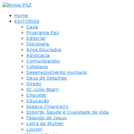
Home
EDITORIAS
Capa
Programa Paz
Editorial
Psicologia
Anos Dourados
Advocacia
Comunicando!
Cotidiano
Desenvolvimento Humano
Deus de Detalhes
Direito
Dr Júlio Magri
Enquete
Educação
Espaço Financeiro
Esporte, Saúde e Qualidade de Vida
Falando de Jesus
Letra de Mulher
Louvor