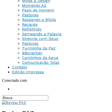
Moda & Design
Momento A2
Papo de Homem
Pastores
Rasgando a Bíblia
Recarga
Refletindo
Semeando a Palavra
Sintonia com Deus
Pastores
Turminha da Paz
#BoraViver
Caminhos da Água
Comunicação Total
Contato
Edição Impressa
Conectado com