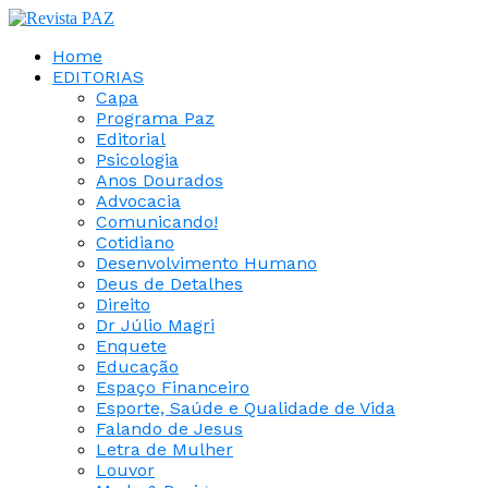
Home
EDITORIAS
Capa
Programa Paz
Editorial
Psicologia
Anos Dourados
Advocacia
Comunicando!
Cotidiano
Desenvolvimento Humano
Deus de Detalhes
Direito
Dr Júlio Magri
Enquete
Educação
Espaço Financeiro
Esporte, Saúde e Qualidade de Vida
Falando de Jesus
Letra de Mulher
Louvor